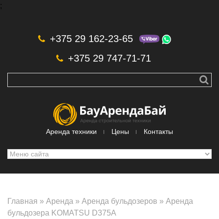
;
Skip to navigation
Перейти к основному содержанию
+375 29 162-23-65
+375 29 747-71-71
Аренда техники
Цены
Контакты
Главная
»
Аренда
»
Аренда бульдозеров
»
Аренда
бульдозера KOMATSU D375A