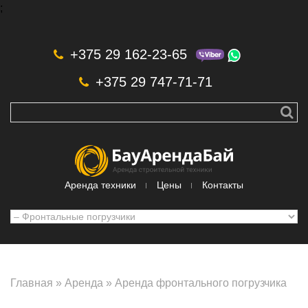
;
Skip to navigation
Перейти к основному содержанию
+375 29 162-23-65
+375 29 747-71-71
Аренда техники
Цены
Контакты
Главная
»
Аренда
»
Аренда фронтального погрузчика