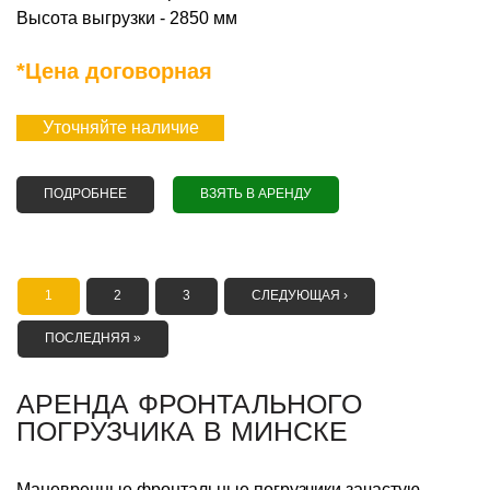
Высота выгрузки - 2850 мм
*Цена договорная
Уточняйте наличие
ПОДРОБНЕЕ
О АРЕНДА ФРОНТАЛЬНОГО ПОГРУЗЧИКА KOMATSU
ВЗЯТЬ В АРЕНДУ
WA320-6
СТРАНИЦЫ
1
2
3
СЛЕДУЮЩАЯ ›
ПОСЛЕДНЯЯ »
АРЕНДА ФРОНТАЛЬНОГО
ПОГРУЗЧИКА В МИНСКЕ
Маневренные фронтальные погрузчики зачастую