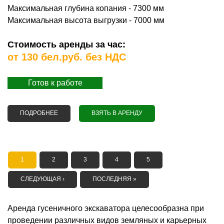
Максимальная глубина копания - 7300 мм
Максимальная высота выгрузки - 7000 мм
Стоимость аренды за час:
от 130 бел.руб. без НДС
Готов к работе
ПОДРОБНЕЕ
О АРЕНДА ПОЛУБОЛОТНОГО ГУСЕНИЧНОГО
ВЗЯТЬ В АРЕНДУ
ЭКСКАВАТОРА HITACHI ZX 350 H
СТРАНИЦЫ
1
2
3
4
5
СЛЕДУЮЩАЯ ›
ПОСЛЕДНЯЯ »
Аренда гусеничного экскаватора целесообразна при
проведении различных видов земляных и карьерных