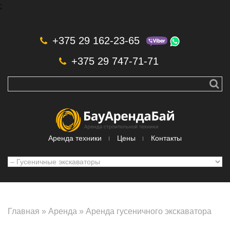
;
Skip to navigation
Перейти к основному содержанию
+375 29 162-23-65
+375 29 747-71-71
Аренда техники
Цены
Контакты
Главная
»
Аренда
»
Аренда гусеничного экскаватора