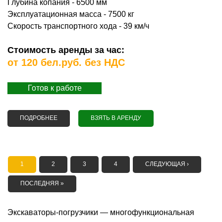
Глубина копания - 6500 мм
Эксплуатационная масса - 7500 кг
Скорость транспортного хода - 39 км/ч
Стоимость аренды за час:
от 120 бел.руб. без НДС
Готов к работе
ПОДРОБНЕЕ
О АРЕНДА ЭКСКАВАТОРА-ПОГРУЗЧИКА NEW
ВЗЯТЬ В АРЕНДУ
HOLLAND LB115B
СТРАНИЦЫ
1
2
3
4
СЛЕДУЮЩАЯ ›
ПОСЛЕДНЯЯ »
Экскаваторы-погрузчики — многофункциональная