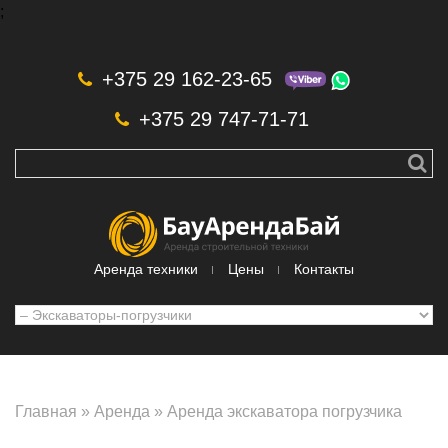
;
Skip to navigation
Перейти к основному содержанию
+375 29 162-23-65
+375 29 747-71-71
Аренда техники
Цены
Контакты
Главная
»
Аренда
»
Аренда экскаватора погрузчика