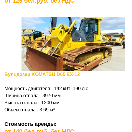
от 125 бел.руб. без НДС
Бульдозер KOMATSU D65 EX-12
Мощность двигателя -
142 к
В
т -190 л
.с
Ширина отвала - 3970 мм
Высота отвала - 1200 мм
Объем отвала - 3,69
м³
Стоимость аренды:
от 140 бел.руб. без НДС