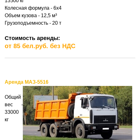
13500 кг
Колесная формула - 6х4
Объем кузова - 12,5
м³
Грузоподъемность - 20 т
Стоимость аренды:
от 85 бел.руб. без НДС
Аренда MАЗ-5516
Общий
вес -
33000
кг