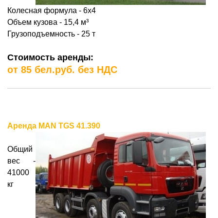
Колесная формула - 6х4
Объем кузова - 15,4
м³
Грузоподъемность - 25 т
Стоимость аренды:
от 85 бел.руб. без НДС
Аренда MAN TGS 41.390
Общий
вес -
41000
кг