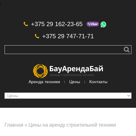
;
Skip to navigation
Перейти к основному содержанию
+375 29 162-23-65
+375 29 747-71-71
Аренда техники
Цены
Контакты
Главная
»
Цены на аренду строительной техники