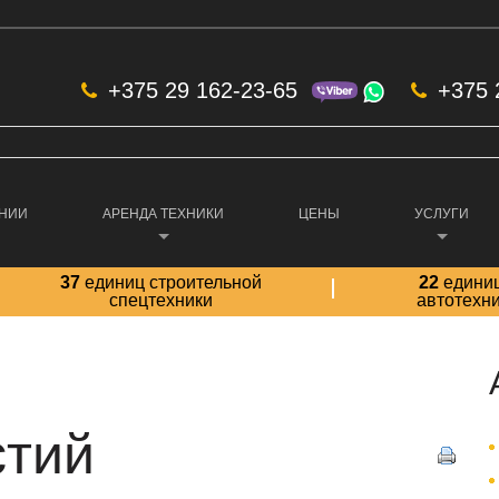
+375 29 162-23-65
+375 
АНИИ
АРЕНДА ТЕХНИКИ
ЦЕНЫ
УСЛУГИ
37
единиц строительной
22
едини
спецтехники
автотехн
стий