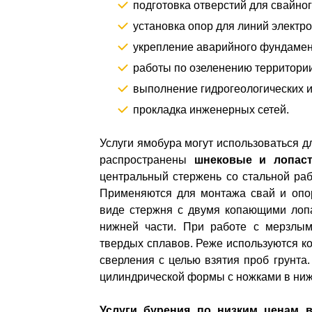
подготовка отверстий для свайно
установка опор для линий электр
укрепление аварийного фундамент
работы по озеленению территории
выполнение гидрогеологических 
прокладка инженерных сетей.
Услуги ямобура могут использоваться д
распространены
шнековые и лопас
центральный стержень со стальной раб
Применяются для монтажа свай и опо
виде стержня с двумя копающими лопа
нижней части. При работе с мерзлы
твердых сплавов. Реже используются к
сверления с целью взятия проб грунта
цилиндрической формы с ножками в ниж
Услуги бурения по низким ценам 