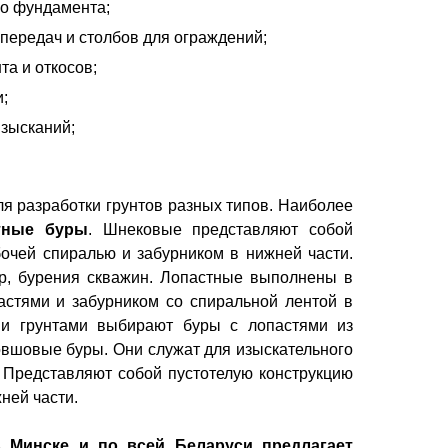
го фундамента;
опередач и столбов для ограждений;
а и откосов;
;
изысканий;
ля разработки грунтов разных типов. Наиболее
тные буры
. Шнековые представляют собой
очей спиралью и забурником в нижней части.
р, бурения скважин. Лопастные выполнены в
стями и забурником со спиральной лентой в
ми грунтами выбирают буры с лопастями из
овшовые буры. Они служат для изыскательного
. Представляют собой пустотелую конструкцию
ней части.
в Минске и по всей Беларуси предлагает