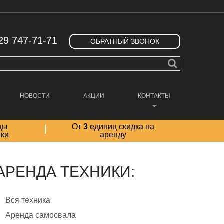
29 747-71-71
ОБРАТНЫЙ ЗВОНОК
НОВОСТИ
АКЦИИ
КОНТАКТЫ
цы
От
3
единиц скидка на
ики
аренду
АРЕНДА ТЕХНИКИ:
Вся техника
Аренда самосвала