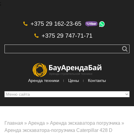
;
Skip to navigation
Перейти к основному содержанию
+375 29 162-23-65
+375 29 747-71-71
Аренда техники
Цены
Контакты
Главная
»
Аренда
»
Аренда экскаватора погрузчика
»
Аренда экскаватора-погрузчика Caterpillar 428 D