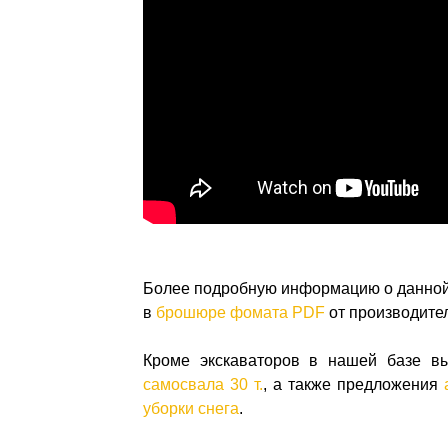
Более подробную информацию о данной
в
брошюре фомата PDF
от производите
Кроме экскаваторов в нашей базе в
самосвала 30 т.
, а также предложения
уборки снега
.