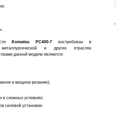
еи;
ы.
ности
Komatsu PC400-7
востребован в
 металлургической и других отраслях
твами данной модели являются:
авное и мощное резание);
и в сложных условиях;
в силовой установки;