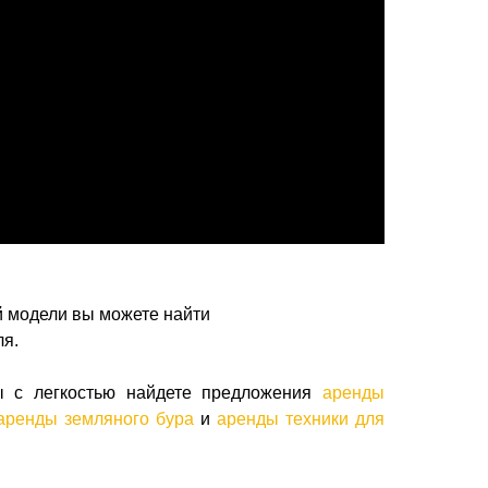
 модели вы можете найти
ля.
ы с легкостью найдете предложения
аренды
аренды земляного бура
и
аренды техники для