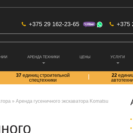
+375 29 162-23-65
+375 
АНИИ
АРЕНДА ТЕХНИКИ
ЦЕНЫ
УСЛУГИ
37
единиц строительной
22
едини
спецтехники
автотехн
атора
»
Аренда гусеничного экскаватора Komatsu
чного