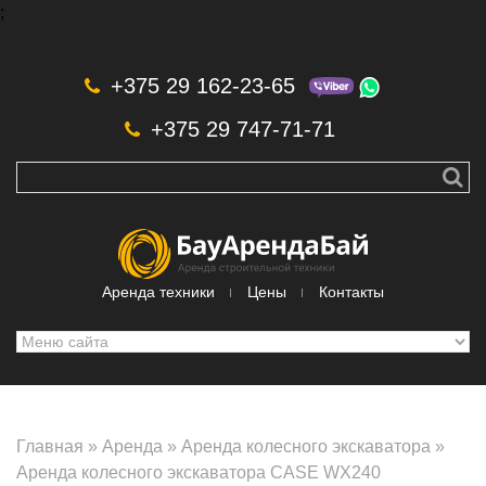
;
Skip to navigation
Перейти к основному содержанию
+375 29 162-23-65
+375 29 747-71-71
Аренда техники
Цены
Контакты
Главная
»
Аренда
»
Аренда колесного экскаватора
»
Аренда колесного экскаватора CASE WX240