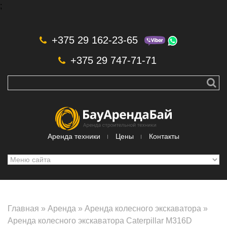
;
Skip to navigation
Перейти к основному содержанию
+375 29 162-23-65
+375 29 747-71-71
Аренда техники
Цены
Контакты
Главная
»
Аренда
»
Аренда колесного экскаватора
»
Аренда колесного экскаватора Caterpillar M316D