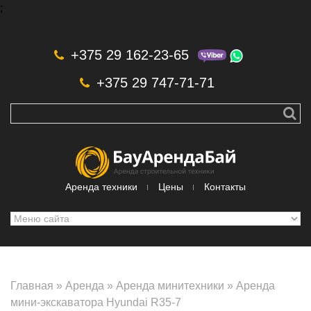
;
Skip to navigation
Перейти к основному содержанию
+375 29 162-23-65
+375 29 747-71-71
Аренда техники
Цены
Контакты
Главная
»
Аренда
»
Аренда минитехники
»
Аренда
мини-экскаватора Hyundai R35-7