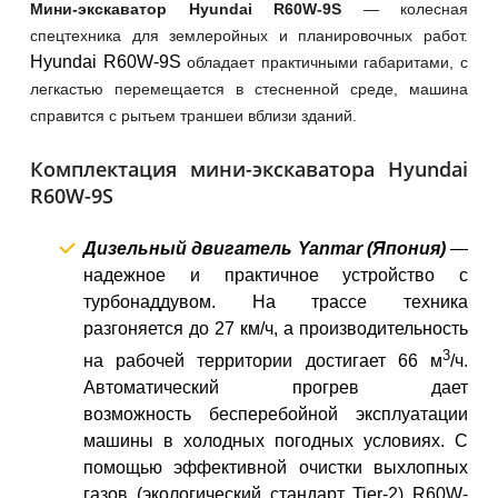
Мини-экскаватор Hyundai R60W-9S
— колесная
спецтехника для землеройных и планировочных работ.
Hyundai R60W-9S
обладает практичными габаритами, с
легкастью перемещается в стесненной среде, машина
справится с рытьем траншеи вблизи зданий.
Комплектация мини-экскаватора Hyundai
R60W-9S
Дизельный двигатель Yanmar (Япония)
—
надежное и практичное устройство с
турбонаддувом. На трассе техника
разгоняется до 27 км/ч, а производительность
3
на рабочей территории достигает 66 м
/ч.
Автоматический прогрев дает
возможность бесперебойной эксплуатации
машины в холодных погодных условиях. С
помощью эффективной очистки выхлопных
газов (экологический стандарт Tier-2) R60W-