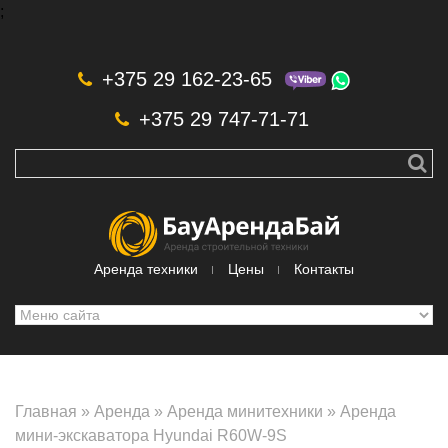
;
Skip to navigation
Перейти к основному содержанию
+375 29 162-23-65
+375 29 747-71-71
Аренда техники
Цены
Контакты
Главная
»
Аренда
»
Аренда минитехники
»
Аренда
мини-экскаватора Hyundai R60W-9S