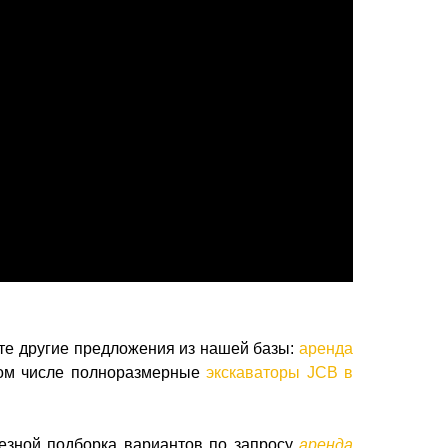
те другие предложения из нашей базы:
аренда
том числе полноразмерные
экскаваторы JCB в
лезной подборка вариантов по запросу
аренда