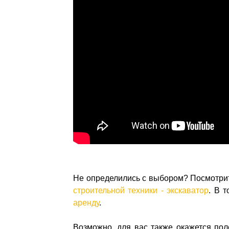
Не определились с выбором? Посмотри
строительной техники - экскаватор
. В 
аренду
.
Возможно, для вас также окажется по