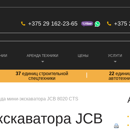
+375 29 162-23-65
+375 
АНИИ
АРЕНДА ТЕХНИКИ
ЦЕНЫ
УСЛУГИ
37
единиц строительной
22
едини
спецтехники
автотехн
да мини-экскаватора JCB 8020 CTS
кскаватора JCB