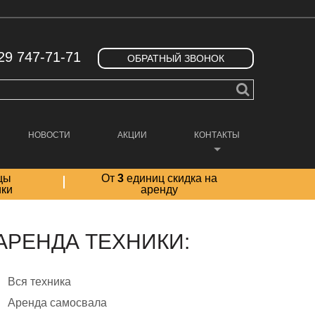
29 747-71-71
ОБРАТНЫЙ ЗВОНОК
НОВОСТИ
АКЦИИ
КОНТАКТЫ
цы
От
3
единиц скидка на
ики
аренду
АРЕНДА ТЕХНИКИ:
Вся техника
Аренда самосвала