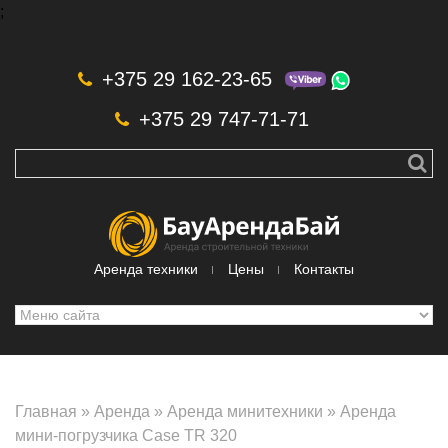
;
Skip to navigation
Перейти к основному содержанию
+375 29 162-23-65
+375 29 747-71-71
Аренда техники
Цены
Контакты
Главная
»
Аренда
»
Аренда минитехники
»
Аренда
мини-погрузчика Case TR 320