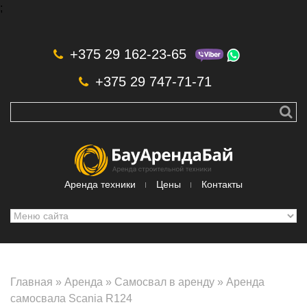
;
Skip to navigation
Перейти к основному содержанию
+375 29 162-23-65
+375 29 747-71-71
Аренда техники
Цены
Контакты
Главная
»
Аренда
»
Самосвал в аренду
»
Аренда
самосвала Scania R124