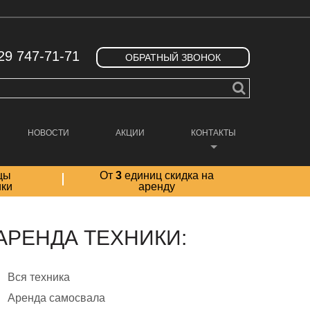
29 747-71-71
ОБРАТНЫЙ ЗВОНОК
НОВОСТИ
АКЦИИ
КОНТАКТЫ
цы
От
3
единиц скидка на
ики
аренду
АРЕНДА ТЕХНИКИ:
Вся техника
Аренда самосвала