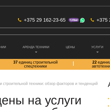
+375 29 162-23-65
+375 
АНИИ
АРЕНДА ТЕХНИКИ
ЦЕНЫ
УСЛУГИ
37
единиц строительной
22
едини
спецтехники
автотехн
ги строительной техники: обзор факторов и тенденций
цены на услуги