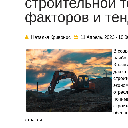
строительной т
факторов и те
Наталья Кривонос
11 Апрель, 2023 - 10:
В совр
наибол
Значим
для ст
строит
эконом
отрасл
понима
строит
обеспе
отрасли.