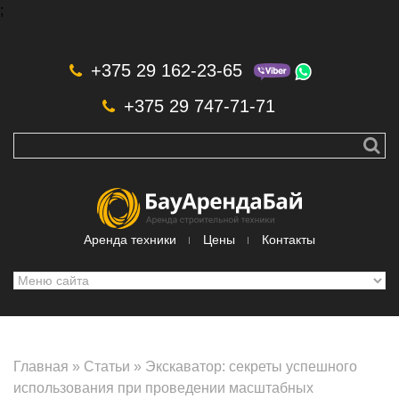
;
Skip to navigation
Перейти к основному содержанию
+375 29 162-23-65
+375 29 747-71-71
Аренда техники
Цены
Контакты
Главная
»
Статьи
»
Экскаватор: секреты успешного
использования при проведении масштабных