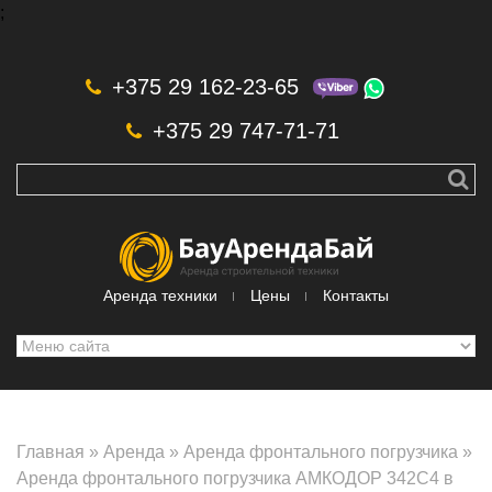
;
Skip to navigation
Перейти к основному содержанию
+375 29 162-23-65
+375 29 747-71-71
Аренда техники
Цены
Контакты
Главная
»
Аренда
»
Аренда фронтального погрузчика
»
Аренда фронтального погрузчика АМКОДОР 342С4 в