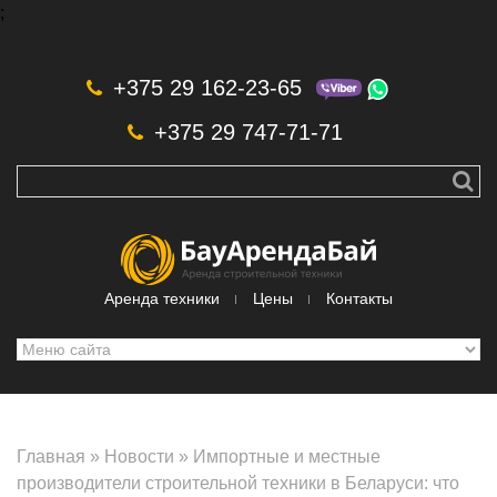
;
Skip to navigation
Перейти к основному содержанию
+375 29 162-23-65
+375 29 747-71-71
Аренда техники
Цены
Контакты
Главная
»
Новости
»
Импортные и местные
производители строительной техники в Беларуси: что