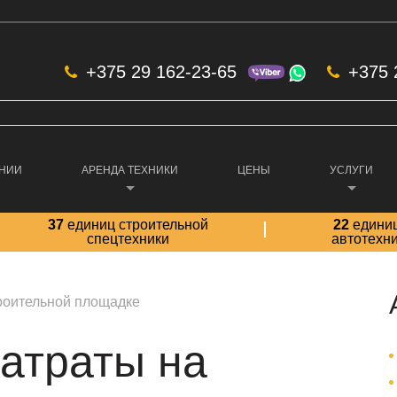
+375 29 162-23-65
+375 
АНИИ
АРЕНДА ТЕХНИКИ
ЦЕНЫ
УСЛУГИ
37
единиц строительной
22
едини
спецтехники
автотехн
троительной площадке
затраты на