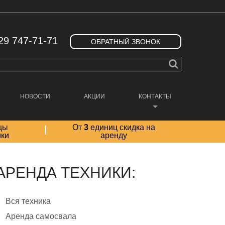
29 747-71-71
ОБРАТНЫЙ ЗВОНОК
НОВОСТИ
АКЦИИ
КОНТАКТЫ
цы
От
3
единиц скидка на
ики
аренду
АРЕНДА ТЕХНИКИ:
Вся техника
Аренда самосвала