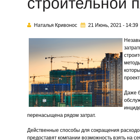
строительной 
Наталья Кривонос
21 Июнь, 2021 - 14:39
Незави
затрат
строи
методы
которы
проект
Даже б
обслуж
инцид
перенасыщена рядом затрат.
Действенные способы для сокращения расходо
предоставят компании возможность взять на се