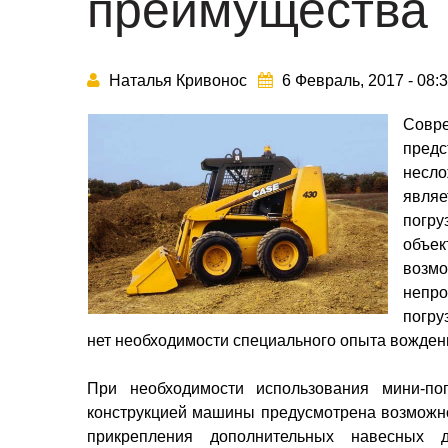
преимущества
Наталья Кривонос
6 Февраль, 2017 - 08:
Совр
предс
несл
явля
погру
объе
возмо
непро
погру
нет необходимости специального опыта вождени
При необходимости использования мини-пог
конструкцией машины предусмотрена возможно
прикрепления дополнительных навесных д