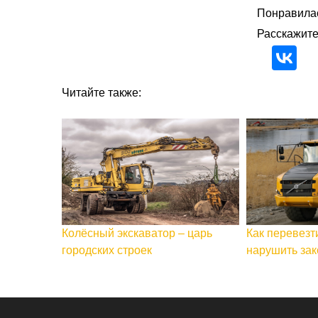
Понравилас
Расскажите
Читайте также:
Колёсный экскаватор – царь
Как перевезт
городских строек
нарушить зак