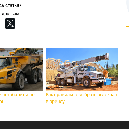
ь статья?
 друзьям:
и негабарит и не
Как правильно выбрать автокран
он
в аренду