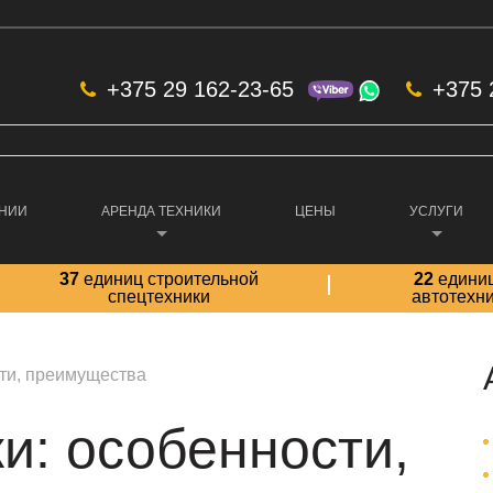
+375 29 162-23-65
+375 
АНИИ
АРЕНДА ТЕХНИКИ
ЦЕНЫ
УСЛУГИ
37
единиц строительной
22
едини
спецтехники
автотехн
сти, преимущества
и: особенности,