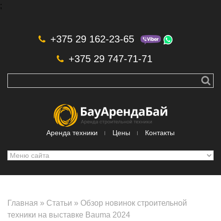
;
Skip to navigation
Перейти к основному содержанию
+375 29 162-23-65
+375 29 747-71-71
Аренда техники
Цены
Контакты
Главная
»
Статьи
»
Обзор новинок строительной
техники на выставке Bauma 2024