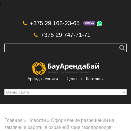
;
Skip to navigation
Перейти к основному содержанию
+375 29 162-23-65
+375 29 747-71-71
Аренда техники
Цены
Контакты
Главная
»
Новости
»
Оформление разрешений на
земляные работы в охранной зоне газопроводов