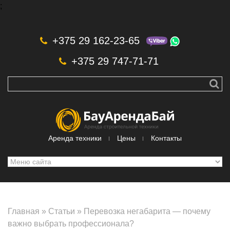
;
Skip to navigation
Перейти к основному содержанию
+375 29 162-23-65
+375 29 747-71-71
Аренда техники
Цены
Контакты
Главная
»
Статьи
»
Перевозка негабарита — почему
важно выбрать профессионала?