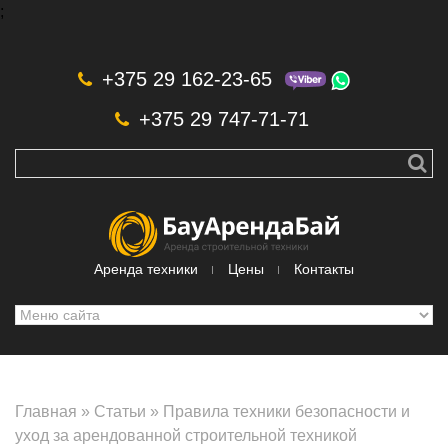
;
Skip to navigation
Перейти к основному содержанию
+375 29 162-23-65
+375 29 747-71-71
Аренда техники
Цены
Контакты
Главная
»
Статьи
»
Правила техники безопасности и
уход за арендованной строительной техникой