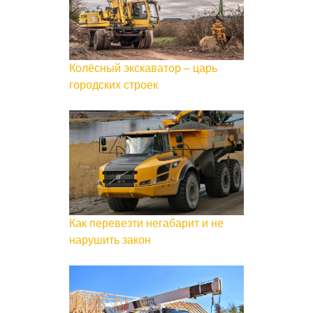
Колёсный экскаватор – царь
городских строек
Как перевезти негабарит и не
нарушить закон