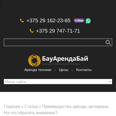
;
Skip to navigation
Перейти к основному содержанию
+375 29 162-23-65
+375 29 747-71-71
Аренда техники
Цены
Контакты
Главная
»
Статьи
»
Преимущества аренды автокрана.
На что обратить внимание?