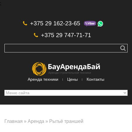
;
Skip to navigation
Перейти к основному содержанию
+375 29 162-23-65
+375 29 747-71-71
Аренда техники
Цены
Контакты
Главная
»
Аренда
»
Рытьё траншей