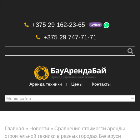
;
Skip to navigation
Перейти к основному содержанию
+375 29 162-23-65
+375 29 747-71-71
Аренда техники
Цены
Контакты
Главная
»
Новости
»
Сравнение стоимости аренды
строительной техники в разных городах Беларуси