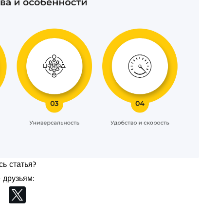
ь статья?
 друзьям: