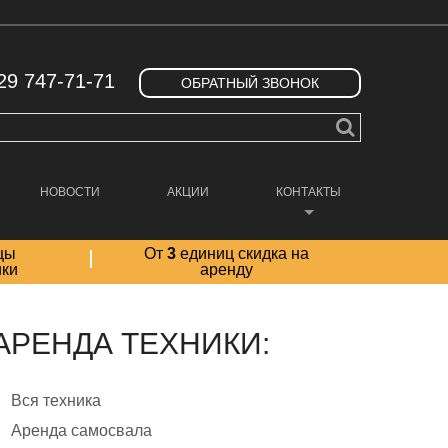
29 747-71-71
ОБРАТНЫЙ ЗВОНОК
НОВОСТИ
АКЦИИ
КОНТАКТЫ
цы
От
3
единиц скидка на
ики
аренду
АРЕНДА ТЕХНИКИ:
Вся техника
Аренда самосвала