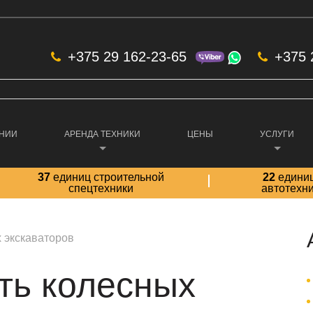
+375 29 162-23-65
+375 
АНИИ
АРЕНДА ТЕХНИКИ
ЦЕНЫ
УСЛУГИ
37
единиц строительной
22
едини
спецтехники
автотехн
 экскаваторов
ть колесных