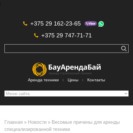
;
Skip to navigation
Перейти к основному содержанию
+375 29 162-23-65
+375 29 747-71-71
Аренда техники
Цены
Контакты
Главная
»
Новости
»
Весомые причины для аренды
специализированной техники