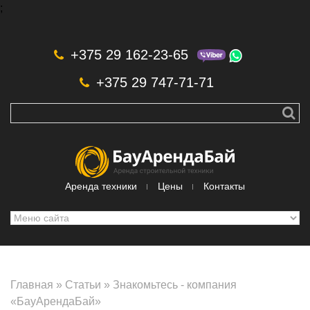
;
Skip to navigation
Перейти к основному содержанию
+375 29 162-23-65
+375 29 747-71-71
Аренда техники
Цены
Контакты
Главная
»
Статьи
»
Знакомьтесь - компания
«БауАрендаБай»