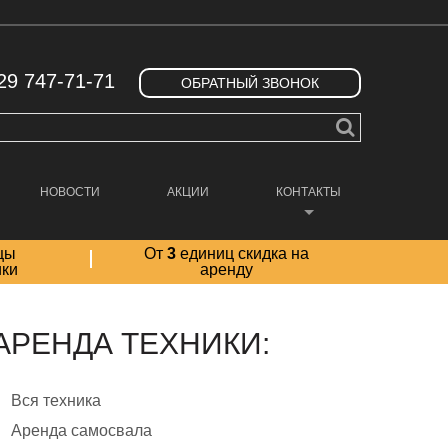
29 747-71-71
ОБРАТНЫЙ ЗВОНОК
НОВОСТИ
АКЦИИ
КОНТАКТЫ
цы
От
3
единиц скидка на
ики
аренду
АРЕНДА ТЕХНИКИ:
Вся техника
Аренда самосвала