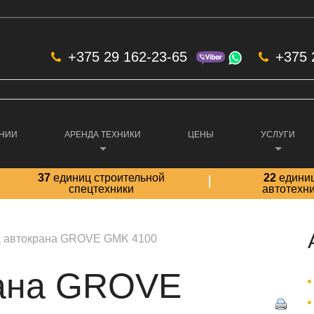
+375 29 162-23-65
+375 
АНИИ
АРЕНДА ТЕХНИКИ
ЦЕНЫ
УСЛУГИ
37
единиц строительной
22
едини
спецтехники
автотехн
 автокрана GROVE GMK 4100
рана GROVE