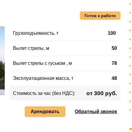
Готов к работе
Грузоподъемность
,
т
100
Вылет стрелы
, м
50
Вылет стрелы с гуськом
, м
78
Эксплуатационная масса
,
т
48
от 300 руб.
Стоимость за час (без НДС):
Арендовать
Обратный звонок