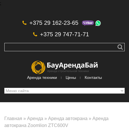
;
Skip to navigation
Перейти к основному содержанию
+375 29 162-23-65
+375 29 747-71-71
Аренда техники
Цены
Контакты
Главная
»
Аренда
»
Аренда автокрана
»
Аренда
автокрана Zoomlion ZTC600V