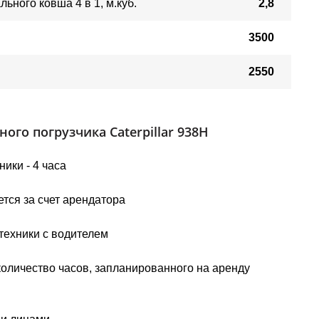
ьного ковша 4 в 1, м.куб.
2,8
3500
2550
го погрузчика Caterpillar 938H
ики - 4 часа
тся за счет арендатора
техники с водителем
количество часов, запланированного на аренду