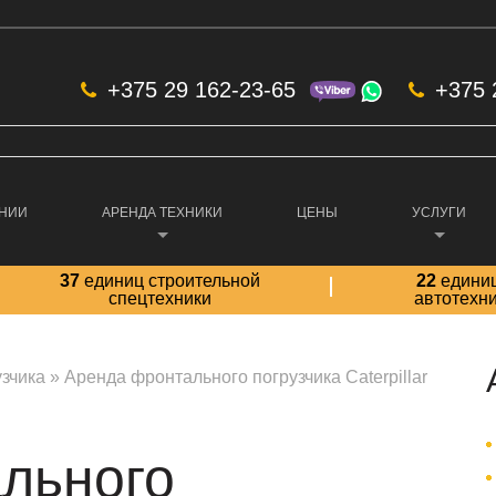
+375 29 162-23-65
+375 
АНИИ
АРЕНДА ТЕХНИКИ
ЦЕНЫ
УСЛУГИ
37
единиц строительной
22
едини
спецтехники
автотехн
зчика
»
Аренда фронтального погрузчика Caterpillar
льного