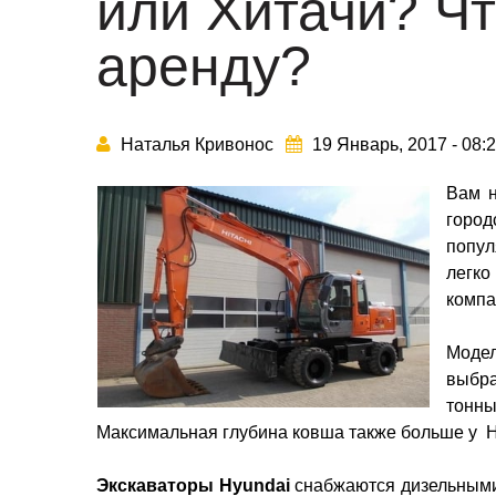
или Хитачи? Чт
аренду?
Наталья Кривонос
19 Январь, 2017 - 08:
Вам н
горо
попул
легко
компа
Модел
выбра
тонны
Максимальная глубина ковша также больше у Hyun
Экскаваторы Hyundai
снабжаются дизельными