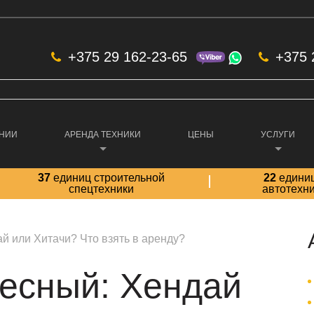
+375 29 162-23-65
+375 
АНИИ
АРЕНДА ТЕХНИКИ
ЦЕНЫ
УСЛУГИ
37
единиц строительной
22
едини
спецтехники
автотехн
й или Хитачи? Что взять в аренду?
лесный: Хендай