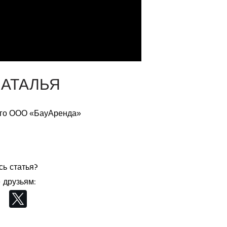
НАТАЛЬЯ
го ООО «БауАренда»
ь статья?
 друзьям: