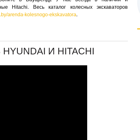
ые Hitachi. Весь каталог колесных экскаваторов
a.by/arenda-kolesnogo-ekskavatora
.
HYUNDAI И HITACHI