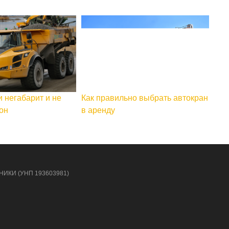
и негабарит и не
Как правильно выбрать автокран
он
в аренду
НИКИ (УНП 193603981)