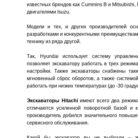
известных брендов как Cummins B и Mitsubishi, 
двигателями Isuzu.
Модели и тех, и других производителей о
разработками и конкурентными преимущества
технику из ряда другой.
Так, Hyundai использует систему управле
позволяет экскаватору работать в трех режим
настройки. Также экскаваторы снабжены так
мгновенный сброс оборотов, а также системой
работать при низких температурах (до -30 градус
Экскаваторы Hitachi
имеют всего два режима
отличаются усиленной поворотной базой и к
производитель добился значительного повышен
сервисного обслуживания.
Какой бы экскаватор вы не выбрали – з