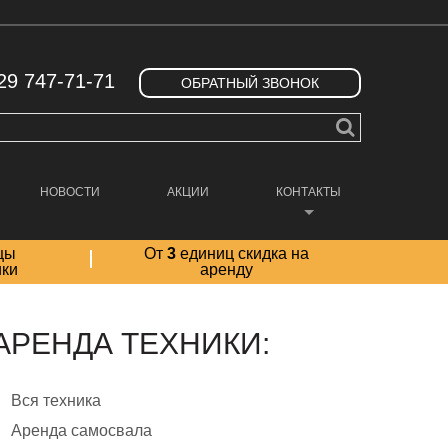
29 747-71-71
ОБРАТНЫЙ ЗВОНОК
НОВОСТИ
АКЦИИ
КОНТАКТЫ
цы
От
3
единиц скидка на
ики
аренду
АРЕНДА ТЕХНИКИ:
Вся техника
Аренда самосвала