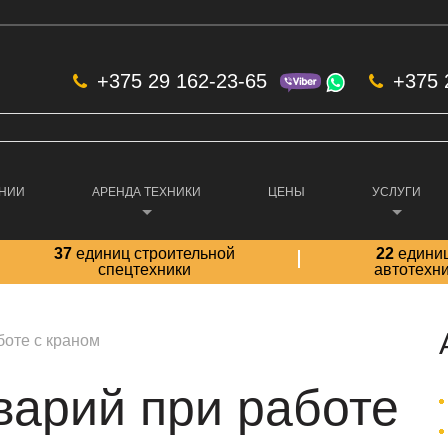
+375 29 162-23-65
+375 
АНИИ
АРЕНДА ТЕХНИКИ
ЦЕНЫ
УСЛУГИ
37
единиц строительной
22
едини
спецтехники
автотехн
боте с краном
варий при работе