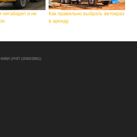
и негабарит и не
Как правильно выбрать автокран
он
в аренду
НИКИ (УНП 193603981)