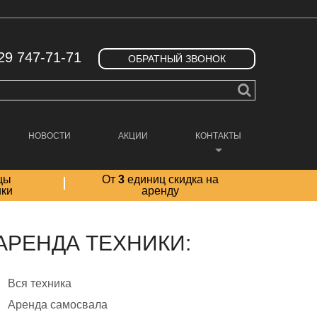
29 747-71-71
ОБРАТНЫЙ ЗВОНОК
НОВОСТИ
АКЦИИ
КОНТАКТЫ
цы
От
3
единиц скидка на
ики
аренду
АРЕНДА ТЕХНИКИ:
Вся техника
Аренда самосвала