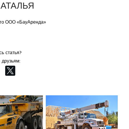
НАТАЛЬЯ
го ООО «БауАренда»
ь статья?
 друзьям: