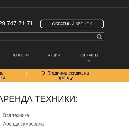
29 747-71-71
ОБРАТНЫЙ ЗВОНОК
НОВОСТИ
АКЦИИ
КОНТАКТЫ
цы
От
3
единиц скидка на
ики
аренду
АРЕНДА ТЕХНИКИ:
Вся техника
Аренда самосвала