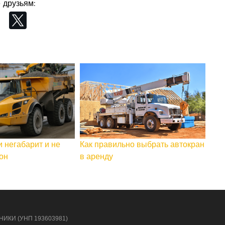
 друзьям:
и негабарит и не
Как правильно выбрать автокран
он
в аренду
НИКИ (УНП 193603981)