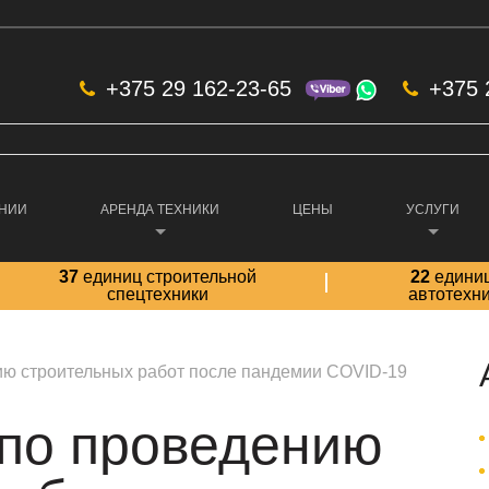
+375 29 162-23-65
+375 
АНИИ
АРЕНДА ТЕХНИКИ
ЦЕНЫ
УСЛУГИ
37
единиц строительной
22
едини
спецтехники
автотехн
ю строительных работ после пандемии COVID-19
по проведению