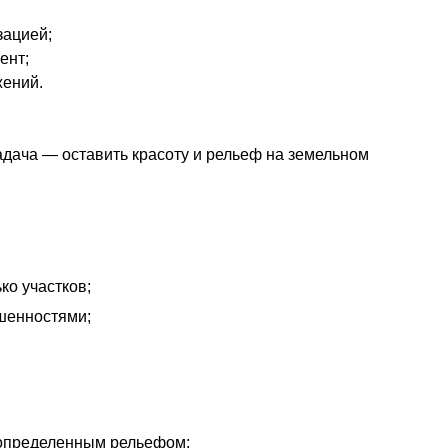
зацией;
ент;
жений.
задача — оставить красоту и рельеф на земельном
ко участков;
шенностями;
 определенным рельефом;