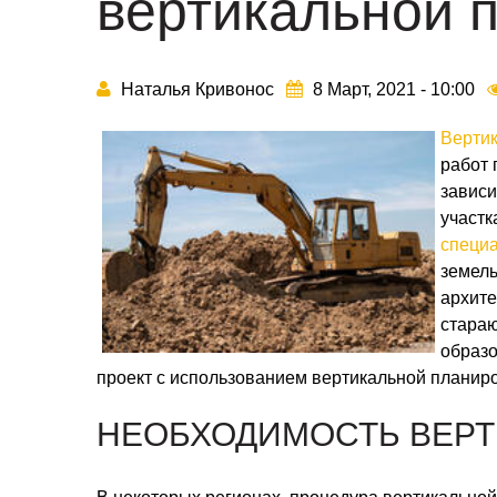
вертикальной 
Наталья Кривонос
8 Март, 2021 - 10:00
Верти
работ 
зависи
участк
специа
земель
архите
стараю
образ
проект с использованием вертикальной планиро
НЕОБХОДИМОСТЬ ВЕРТ