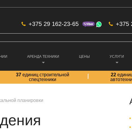
+375 29 162-23-65
+375 
АНИИ
АРЕНДА ТЕХНИКИ
ЦЕНЫ
УСЛУГИ
37
единиц строительной
22
едини
спецтехники
автотехн
кальной планировки
едения