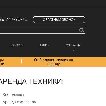
29 747-71-71
ОБРАТНЫЙ ЗВОНОК
НОВОСТИ
АКЦИИ
КОНТАКТЫ
цы
От
3
единиц скидка на
ики
аренду
АРЕНДА ТЕХНИКИ:
Вся техника
Аренда самосвала