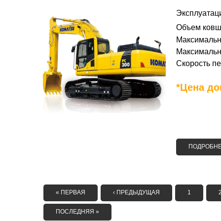
Эксплуатаци
Объем ковша
Максимальна
Максимальна
Скорость пе
*Цена до
ПОДРОБН
СТРАНИЦЫ
« ПЕРВАЯ
‹ ПРЕДЫДУЩАЯ
1
ПОСЛЕДНЯЯ »