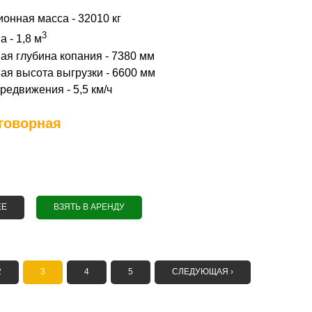
онная масса - 32010 кг
3
 - 1,8 м
я глубина копания - 7380 мм
я высота выгрузки - 6600 мм
редвижения - 5,5 км/ч
говорная
ЕЕ
О АРЕНДА ГУСЕНИЧНОГО ЭКСКАВАТОРА KOMATSU PC300-8
ВЗЯТЬ В АРЕНДУ
2
3
4
5
СЛЕДУЮЩАЯ ›