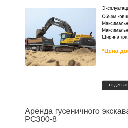
Эксплуатаци
Объем ковша
Максимальна
Максимальна
Ширина трак
*Цена до
ПОДРОБН
Аренда гусеничного экска
PC300-8