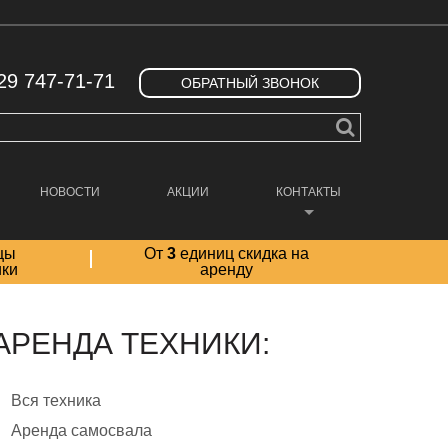
29 747-71-71
ОБРАТНЫЙ ЗВОНОК
НОВОСТИ
АКЦИИ
КОНТАКТЫ
цы
От
3
единиц скидка на
ики
аренду
АРЕНДА ТЕХНИКИ:
Вся техника
Аренда самосвала