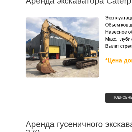
Аренда экскаватора Сaterpi
Эксплуатаци
Объем ковша
Навесное о
Макс. глубин
Вылет стрел
*Цена до
ПОДРОБН
Аренда гусеничного экскав