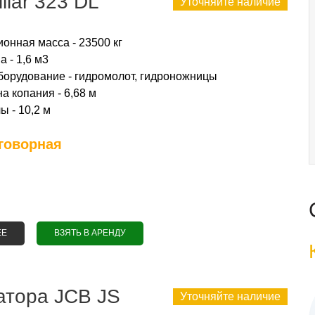
llar 323 DL
Уточняйте наличие
онная масса - 23500 кг
 - 1,6 м3
борудование - гидромолот, гидроножницы
а копания - 6,68 м
ы - 10,2 м
говорная
ЕЕ
О АРЕНДА ЭКСКАВАТОРА СATERPILLAR 323 DL
ВЗЯТЬ В АРЕНДУ
атора JCB JS
Уточняйте наличие