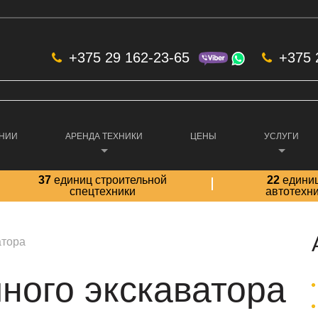
+375 29 162-23-65
+375 
АНИИ
АРЕНДА ТЕХНИКИ
ЦЕНЫ
УСЛУГИ
37
единиц строительной
22
едини
спецтехники
автотехн
атора
ного экскаватора