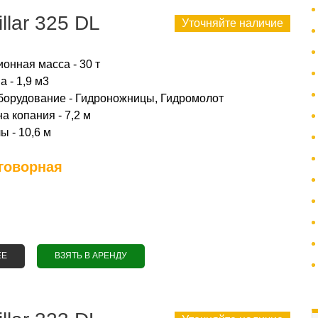
llar 325 DL
Уточняйте наличие
онная масса - 30 т
 - 1,9 м3
борудование - Гидроножницы, Гидромолот
а копания - 7,2 м
ы - 10,6 м
говорная
ЕЕ
О АРЕНДА ЭКСКАВАТОРА СATERPILLAR 325 DL
ВЗЯТЬ В АРЕНДУ