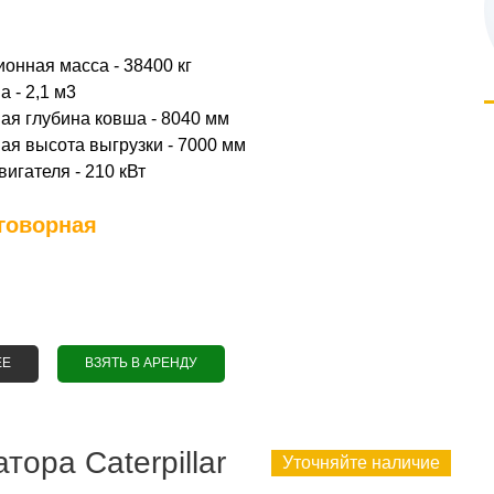
онная масса - 38400 кг
 - 2,1 м3
я глубина ковша - 8040 мм
я высота выгрузки - 7000 мм
игателя - 210 кВт
говорная
ЕЕ
О АРЕНДА ГУСЕНИЧНОГО ЭКСКАВАТОРА JCB JS 370
ВЗЯТЬ В АРЕНДУ
тора Caterpillar
Уточняйте наличие