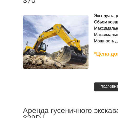
370
Эксплуатаци
Объем ковша
Максимальна
Максимальна
Мощность дв
*Цена до
ПОДРОБН
Аренда гусеничного экскава
329D L