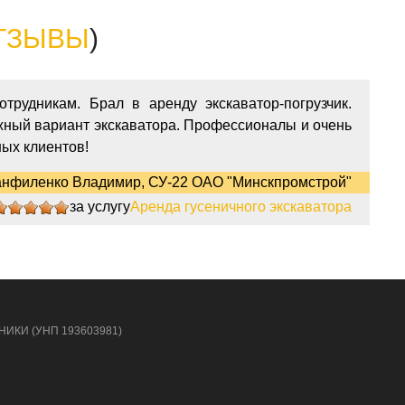
ТЗЫВЫ
)
трудникам. Брал в аренду экскаватор-погрузчик.
жный вариант экскаватора. Профессионалы и очень
ых клиентов!
нфиленко Владимир, СУ-22 ОАО "Минскпромстрой"
за услугу
Аренда гусеничного экскаватора
5
НИКИ (УНП 193603981)