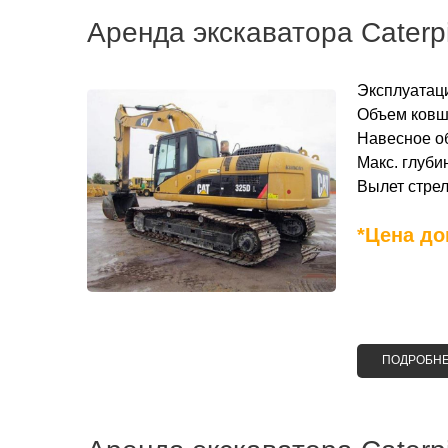
Аренда экскаватора Сaterpi
Эксплуатаци
Объем ковша
Навесное о
Макс. глубин
Вылет стрел
*Цена до
ПОДРОБН