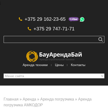
;
Skip to navigation
Перейти к основному содержанию
+375 29 162-23-65
+375 29 747-71-71
Аренда техники
Цены
Контакты
Главная
»
Аренда
»
Аренда погрузчика
»
Аренда
погрузчика АМКОДОР