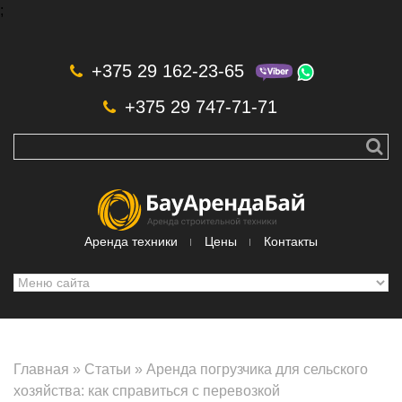
;
Skip to navigation
Перейти к основному содержанию
+375 29 162-23-65
+375 29 747-71-71
Аренда техники
Цены
Контакты
Главная
»
Статьи
»
Аренда погрузчика для сельского
хозяйства: как справиться с перевозкой