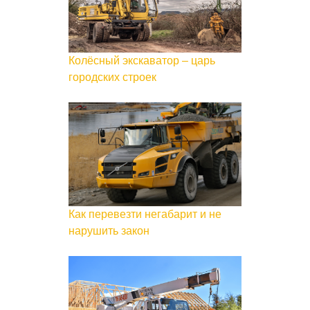
Колёсный экскаватор – царь
городских строек
Как перевезти негабарит и не
нарушить закон