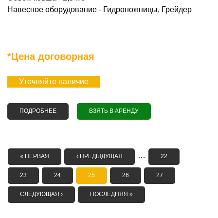
Навесное оборудование - Гидроножницы, Грейдер
*Цена договорная
Уточняйте наличие
ПОДРОБНЕЕ
О АРЕНДА СATERPILLAR 330BL UHD
ВЗЯТЬ В АРЕНДУ
СТРАНИЦЫ
…
« ПЕРВАЯ
‹ ПРЕДЫДУЩАЯ
22
23
24
25
26
27
СЛЕДУЮЩАЯ ›
ПОСЛЕДНЯЯ »