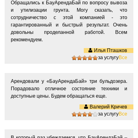
Обращались к БауАрендаБай по вопросу вывоза
и утилизации грунта. Могу сказать, что
сотрудничество с этой компанией - это
гарантированный и быстрый результат. Очень
довольны проделанной работой. Всем
рекомендуем.
Илья Пташков
за услугу
Все
5
Арендовали у «БауАрендаБай» три бульдозера.
Порадовало отличное состояние техники и
доступные цены. Будем обращаться еще.
Валерий Кричев
за услугу
Все
4
В который раз убеждаемся, что БауАрендаБай –